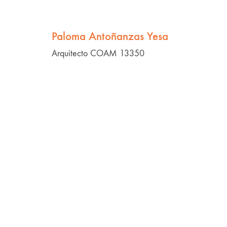
Paloma Antoñanzas Yesa
Arquitecto COAM 13350
JMM Obra Pástica
Mi marca: