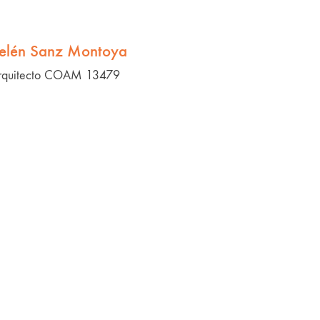
elén Sanz Montoya
rquitecto COAM 13479
Mademi
Mi marca: