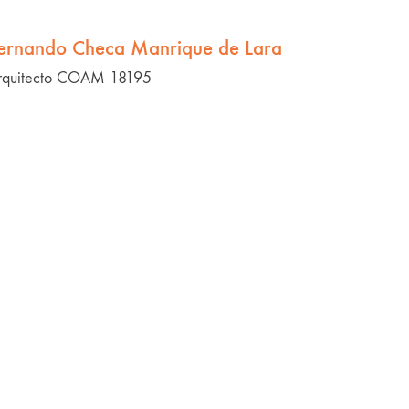
ernando Checa Manrique de Lara
rquitecto COAM 18195
Missratones
Mi marca: