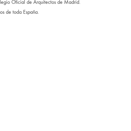
legio Oficial de Arquitectos de Madrid.
tos de toda España.
Mis marcas:
Onoka Shop
FC Studio
Wado Clock