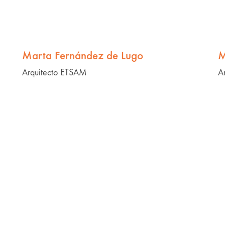
Marta Fernández de Lugo
M
Arquitecto ETSAM
A
minimum origami
Mi marca: