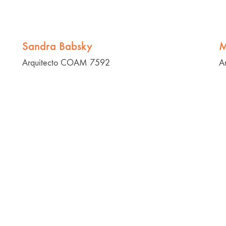
Sandra Babsky
M
Arquitecto COAM 7592
A
Fernández de Lugo
Mi marca: