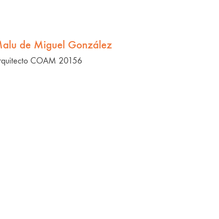
alu de Miguel González
rquitecto COAM 20156
MARLON conservas
Mi marca: