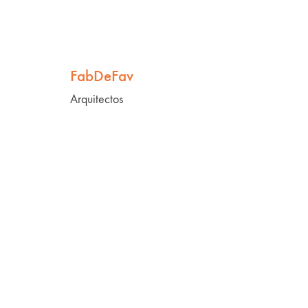
FabDeFav
Arquitectos
Mi marca:
Monamour Natural Design