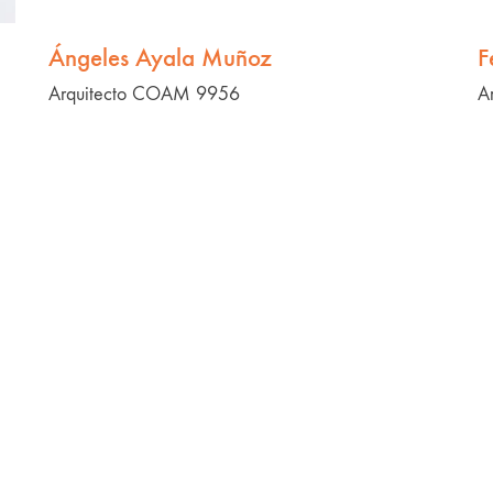
Ángeles Ayala Muñoz
F
Arquitecto COAM 9956
A
Martin Toys
Mi marca: