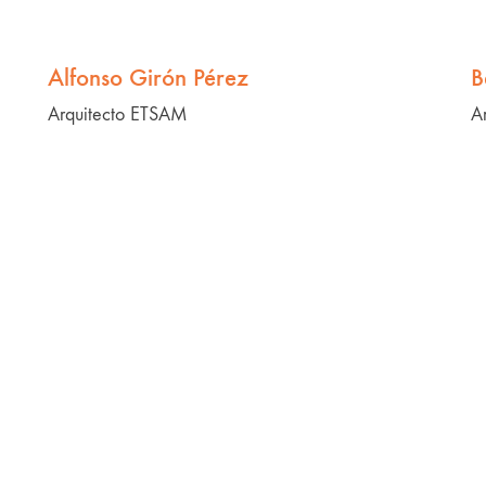
Alfonso Girón Pérez
B
Arquitecto ETSAM
A
Sandra Babsky
Mi marca: