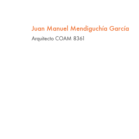
Juan Manuel Mendiguchía García
Arquitecto COAM 8361
FabDeFab
Mi marca: